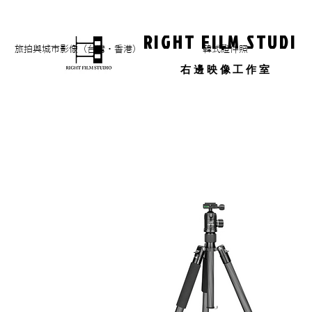
RIGHT FILM STUDIO
旅拍與城市影像（台灣・香港）
​韓式證件照
​右邊映像工作室