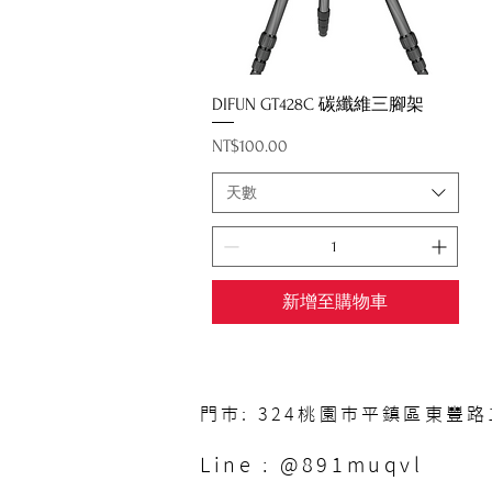
快速瀏覽
DIFUN GT428C 碳纖維三腳架
價格
NT$100.00
天數
新增至購物車
門市: 324桃園市平鎮區東豐路1
Line : @891muqvl