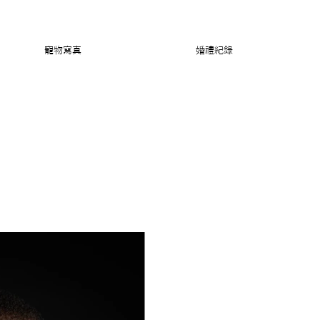
寵物寫真
婚禮紀錄