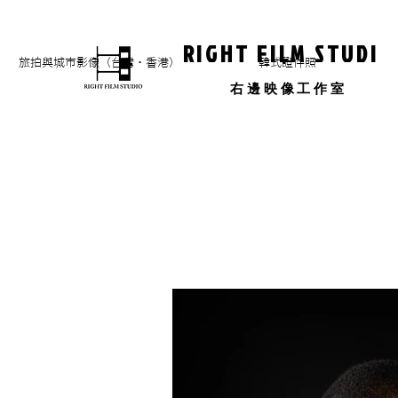
RIGHT FILM STUDIO
旅拍與城市影像（台灣・香港）
​韓式證件照
​右邊映像工作室