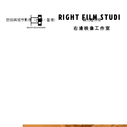
RIGHT FILM STUDIO
旅拍與城市影像（台灣・香港）
​韓式證件照
​右邊映像工作室