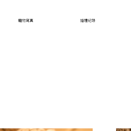
寵物寫真
婚禮紀錄