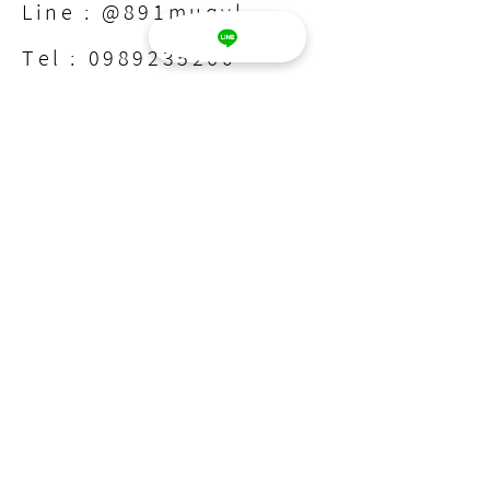
Line : @891muqvl
Tel :
0989235260