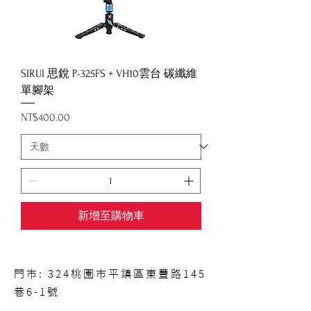
SIRUI 思銳 P-325FS + VH10雲台 碳纖維
單腳架
價格
NT$400.00
新增至購物車
門市: 324桃園市平鎮區東豐路145
巷6-1號